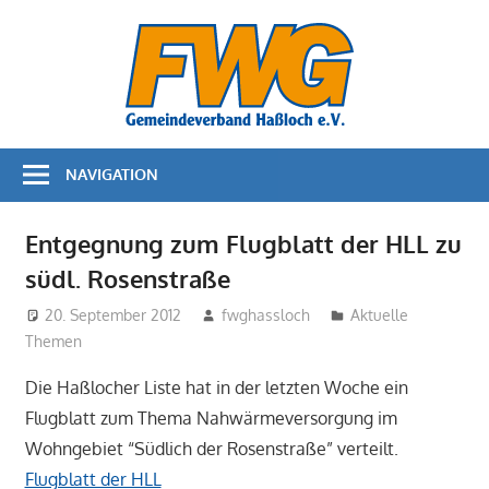
Zum
Bürger
Inhalt
springen
für
Bürger
NAVIGATION
–
FWG
Entgegnung zum Flugblatt der HLL zu
südl. Rosenstraße
Haßloc
20. September 2012
fwghassloch
Aktuelle
Themen
Die Haßlocher Liste hat in der letzten Woche ein
Flugblatt zum Thema Nahwärmeversorgung im
Wohngebiet “Südlich der Rosenstraße” verteilt.
Flugblatt der HLL