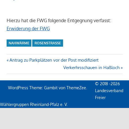
Hierzu hat die FWG folgende Entgegnung verfasst:
Erwiderung der FWG
NAHWÄRME
ROSENSTRASSE
Beitragsnavigation
Vorheriger
Antrag zu Parkplätzen vor der Post modifiziert
Beitrag:
Nächster
Verkerhrsschauen in Haßloch
Beitrag:
© 2018 -2026
WordPress Theme: Gambit von ThemeZee.
Landesverband
Freier
Wählergruppen Rheinland-Pfalz e. V.