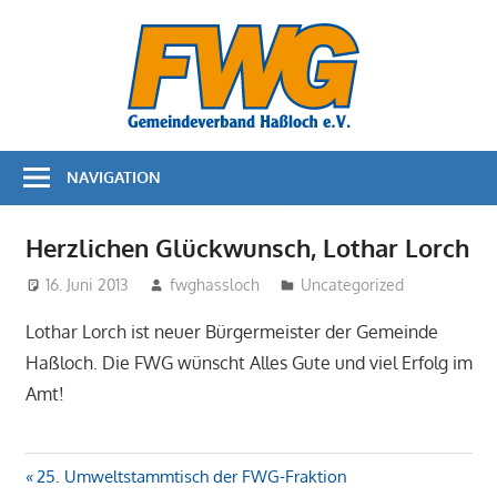
Zum
Bürger
Inhalt
springen
für
Bürger
NAVIGATION
–
FWG
Herzlichen Glückwunsch, Lothar Lorch
Haßloc
16. Juni 2013
fwghassloch
Uncategorized
Lothar Lorch ist neuer Bürgermeister der Gemeinde
Haßloch. Die FWG wünscht Alles Gute und viel Erfolg im
Amt!
Beitragsnavigation
Vorheriger
25. Umweltstammtisch der FWG-Fraktion