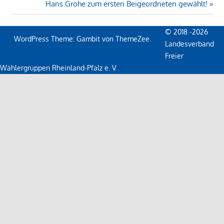
Beitrag:
Nächster
Hans Grohe zum ersten Beigeordneten gewählt!
Beitrag:
© 2018 -2026
WordPress Theme: Gambit von ThemeZee.
Landesverband
Freier
Wählergruppen Rheinland-Pfalz e. V.