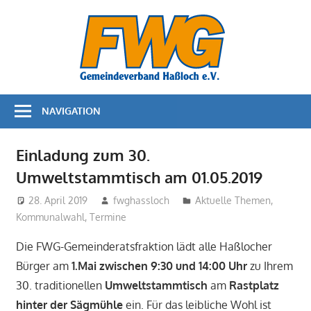
Zum
Bürger
Inhalt
springen
für
Bürger
NAVIGATION
–
FWG
Einladung zum 30.
Umweltstammtisch am 01.05.2019
Haßloc
28. April 2019
fwghassloch
Aktuelle Themen
,
Kommunalwahl
,
Termine
Die FWG-Gemeinderatsfraktion lädt alle Haßlocher
Bürger am
1.Mai
zwischen 9:30 und 14:00 Uhr
zu Ihrem
30. traditionellen
Umweltstammtisch
am
Rastplatz
hinter der Sägmühle
ein. Für das leibliche Wohl ist