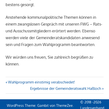
bestens gesorgt.
Anstehende kommunalpolitische Themen können in
einem zwangslosen Gespräch mit unseren FWG – Rats-
und Ausschussmitgliedern erörtert werden. Ebenso
werden viele der Gemeinderatskandidaten anwesend
sein und Fragen zum Wahlprogramm beantworten.
Wir würden uns freuen, Sie zahlreich begrüßen zu
können.
Beitragsnavigation
Vorheriger
Wahlprogramm einstimig verabschiedet!
Beitrag:
Nächster
Ergebnisse der Gemeinderatswahl Haßloch
Beitrag:
© 2018 -2026
WordPress Theme: Gambit von ThemeZee.
Landesverband