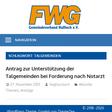
Zum
Bürger
Inhalt
springen
für
Bürger
NAVIGATION
–
FWG
SCHLAGWORT:
TALGEMEINDEN
Haßloc
Antrag zur Unterstützung der
Talgemeinden bei Forderung nach Notarzt
27. November 2013
fwghassloch
Aktuelle
Themen
,
Anträge
© 2018 -2026
WordPress Theme: Gambit von ThemeZee.