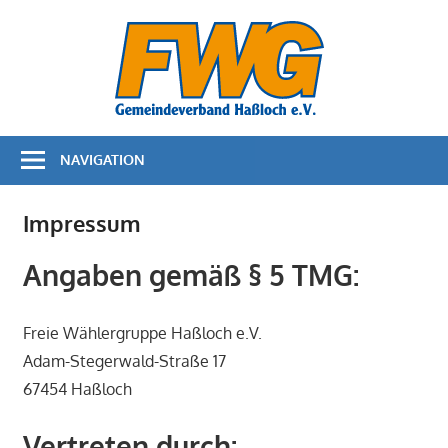
Zum
Bürger
Inhalt
springen
für
Bürger
NAVIGATION
–
FWG
Impressum
Haßloc
Angaben gemäß § 5 TMG:
Freie Wählergruppe Haßloch e.V.
Adam-Stegerwald-Straße 17
67454 Haßloch
Vertreten durch: